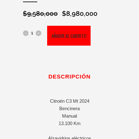
$
9,580,000
$
8,980,000
El
El
precio
precio
original
actual
Citroen
AÑADIR AL CARRITO
era:
es:
$9,580,000.
$8,980,000.
C3
Mt
2024
DESCRIPCIÓN
cantidad
Citroën C3 Mt 2024
Bencinera
Manual
13.100 Km
Alzavidrios eléctricos