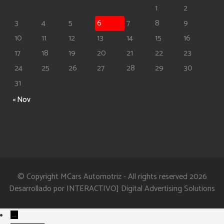
1
2
3
4
5
6
7
8
9
10
11
12
13
14
15
16
17
18
19
20
21
22
23
24
25
26
27
28
29
30
31
« Nov
© Copyright MCars Automotriz - All rights reserved 2026
Desarrollado por
INTERACTIVO] Digital Advertising Solutions
→