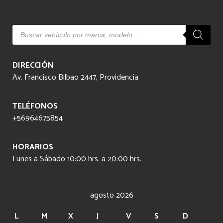
Búsqueda
de
productos
DIRECCIÓN
Av. Francisco Bilbao 2447, Providencia
TELÉFONOS
+56964675854
HORARIOS
Lunes a Sábado 10:00 hrs. a 20:00 hrs.
agosto 2026
L
M
X
J
V
S
D