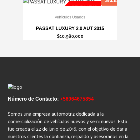
SALE
original
actual
SEMINUEVO
era:
es:
Vehículos Usados
$10,980,000.
$9,980,000.
PASSAT LUXURY 2.0 AUT 2015
$
10,980,000
Número de Contacto:
+56964675854
Somos una empresa automotriz dedicada a la
comercialización de vehículos nuevos y semi nuevos. Esta
fue creada el 22 de junio de 2016, con el objetivo de dar a
nuestros clientes la confianza, respaldo y asesorarlos en la