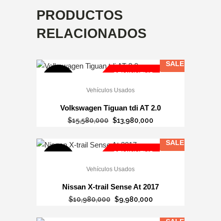
PRODUCTOS
RELACIONADOS
SALE
SEMINUEVO
OFERTA
Vehículos Usados
Volkswagen Tiguan tdi AT 2.0
El
El
$
15,580,000
$
13,980,000
precio
precio
SALE
original
actual
SEMINUEVO
era:
es:
OFERTA
Vehículos Usados
$15,580,000.
$13,980,000.
Nissan X-trail Sense At 2017
El
El
$
10,980,000
$
9,980,000
precio
precio