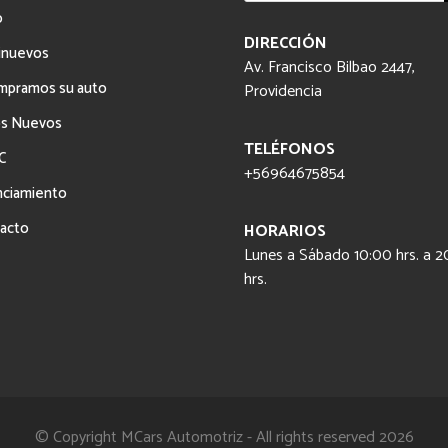
productos
o
DIRECCIÓN
inuevos
Av. Francisco Bilbao 2447,
mpramos su auto
Providencia
s Nuevos
TELÉFONOS
C
+56964675854
nciamiento
acto
HORARIOS
Lunes a Sábado 10:00 hrs. a 2
hrs.
© Copyright MCars Automotriz - All rights reserved 2026