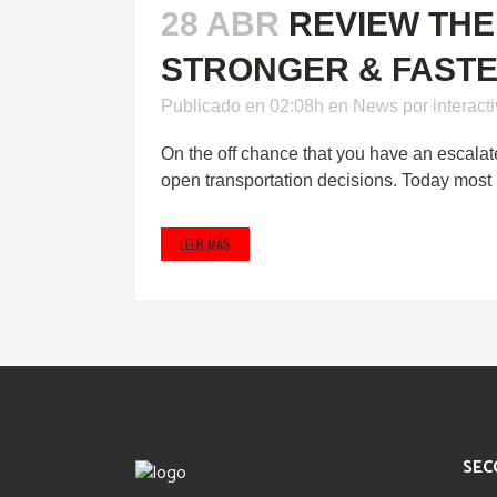
28 ABR
REVIEW THE
STRONGER & FASTE
Publicado en 02:08h
en
News
por
interact
On the off chance that you have an escalated
open transportation decisions. Today most 
LEER MÁS
SEC