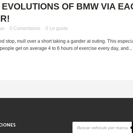
 EVOLUTIONS OF BMW VIA EA
R!
ivo
0 Comentarios
0
Le gusta
 stop, mull over a short taking a gander at outing. This especial
people get on average 4 to 6 hours of exercise every day, and...
Búsqueda
CIONES
de