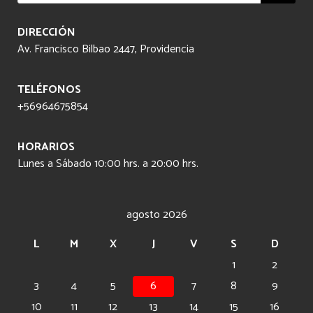
productos
DIRECCIÓN
Av. Francisco Bilbao 2447, Providencia
TELÉFONOS
+56964675854
HORARIOS
Lunes a Sábado 10:00 hrs. a 20:00 hrs.
agosto 2026
L
M
X
J
V
S
D
1
2
3
4
5
6
7
8
9
10
11
12
13
14
15
16