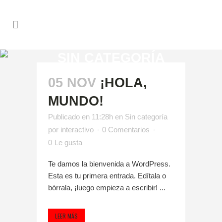
SIN CATEGORÍA
05 NOV
¡HOLA,
MUNDO!
Publicado en 11:28h
en
Sin categoría
por
interactivo
0 Comentarios
0
Le gusta
Te damos la bienvenida a WordPress.
Esta es tu primera entrada. Edítala o
bórrala, ¡luego empieza a escribir! ...
LEER MÁS