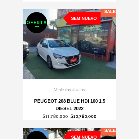
SALE
SEMINUEVO
OFERTA
Vehículos Usados
PEUGEOT 208 BLUE HDI 100 1.5
DIESEL 2022
El
El
$
11,780,000
$
10,780,000
precio
precio
SALE
original
actual
SEMINUEVO