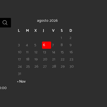
$9,580,000.
$8,980,000.
agosto 2026
L
M
X
J
V
S
D
1
2
3
4
5
6
7
8
9
10
11
12
13
14
15
16
17
18
19
20
21
22
23
24
25
26
27
28
29
30
31
« Nov
0:00