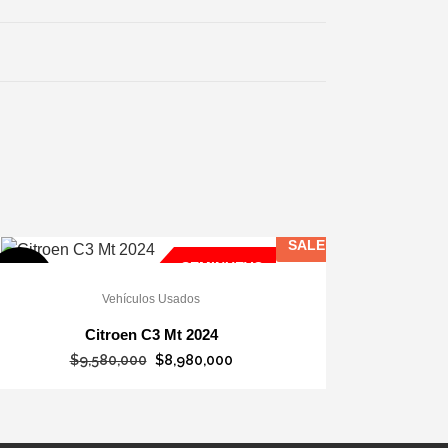
SALE
SEMINUEVO
FERTA
Vehículos Usados
Citroen C3 Mt 2024
El
El
$
9,580,000
$
8,980,000
precio
precio
original
actual
era:
es: