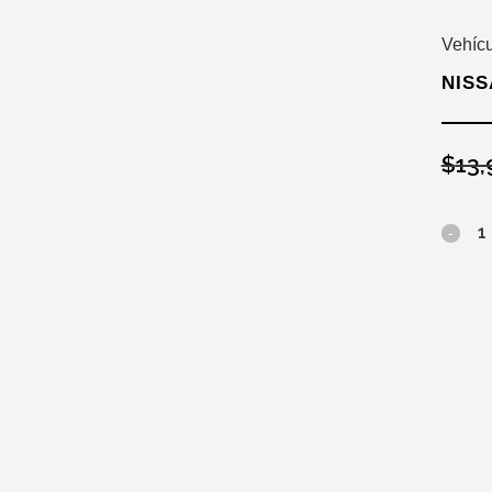
SALE
Vehíc
SEMINUEVO
NISS
$
13,
Nissa
Xtrail
Advan
At
2019
cantid