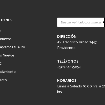
Búsqueda
CIONES
de
productos
o
DIRECCIÓN
inuevos
Av. Francisco Bilbao 2447,
mpramos su auto
Providencia
s Nuevos
TELÉFONOS
C
+56964675854
nciamiento
acto
HORARIOS
Lunes a Sábado 10:00 hrs. a 2
hrs.