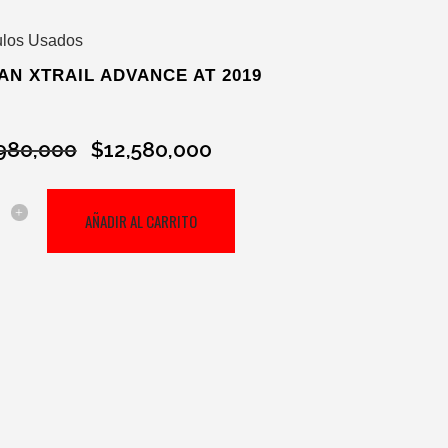
ulos Usados
AN XTRAIL ADVANCE AT 2019
980,000
$
12,580,000
El
El
precio
precio
original
actual
n
AÑADIR AL CARRITO
era:
es:
$13,980,000.
$12,580,000.
ce
ad